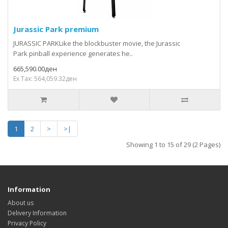
Jurassic Park premium
JURASSIC PARKLike the blockbuster movie, the Jurassic
Park pinball experience generates he..
665,590.00ден
Ex Tax: 564,059.32ден
1
2
>
>|
Showing 1 to 15 of 29 (2 Pages)
Information
About us
Delivery Information
Privacy Policy