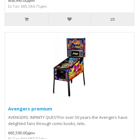
808,990.00ден
Ex Tax: 685,584.75ден
Avengers premium
AVENGERS: INFINITY QUESTFor over 50 years the Avengers have
delighted fans through comic books, tele..
665,590.00ден
Ex Tax: 564,059.32ден