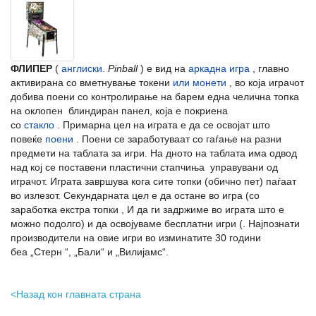
ФЛИПЕР
(
англиски.
Pinball
) е вид на
аркадна игра
, главно
активирана со вметнување
токени
или монети
, во која играчот
добива поени со контролирање на барем една челична топка
на оклопен блиндиран панел, која е покриена
со
стакло
.
Примарна цел на играта е да се освојат што
повеќе
поени
.
Поени се заработуваат со гаѓање на разни
предмети на таблата за игри.
На дното на таблата има одвод
над кој се поставени пластични стапчиња управувани од
играчот.
Играта завршува кога сите топки (обично пет) паѓаат
во излезот.
Секундарната цел е да остане во игра (со
заработка екстра топки
, И да ги задржиме во играта што е
можно подолго) и да освојуваме бесплатни игри (
.
Најпознати
производители на овие игри во изминатите 30 години
беа
„
Стерн
“,
„Бали“ и „Вилијамс“.
<Назад кон главната страна