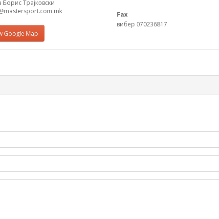
а Борис Трајковски
t@mastersport.com.mk
Fax
вибер 070236817
w Google Map