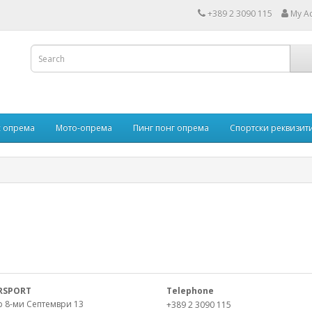
+389 2 3090 115
My A
 опрема
Мото-опрема
Пинг понг опрема
Спортски реквизит
RSPORT
Telephone
р 8-ми Септември 13
+389 2 3090 115