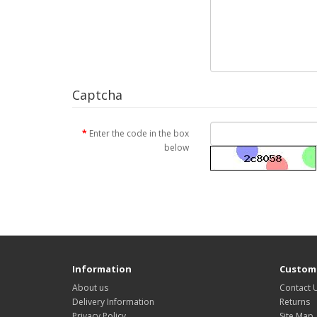
Captcha
Enter the code in the box
below
Information
Custome
About us
Contact 
Delivery Information
Returns
Privacy Policy
Site Map