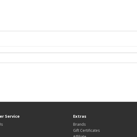
r Service
Extras
Us
Brands
Gift Certificates
Affiliate