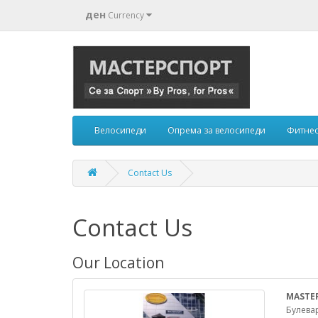
ден
Currency
Велосипеди
Опрема за велосипеди
Фитнес
Contact Us
Contact Us
Our Location
MASTE
Булева