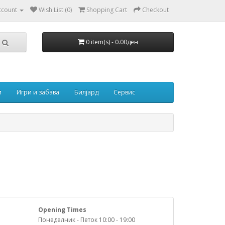
ccount
Wish List (0)
Shopping Cart
Checkout
0 item(s) - 0.00ден
и
Игри и забава
Билјард
Сервис
Opening Times
Понеделник - Петок 10:00 - 19:00