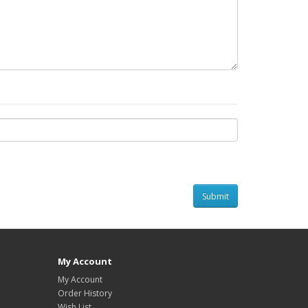
My Account
My Account
Order History
Wish List