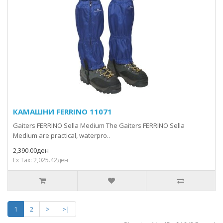
КАМАШНИ FERRINO 11071
Gaiters FERRINO Sella Medium The Gaiters FERRINO Sella
Medium are practical, waterpro..
2,390.00ден
Ex Tax: 2,025.42ден
1
2
>
>|