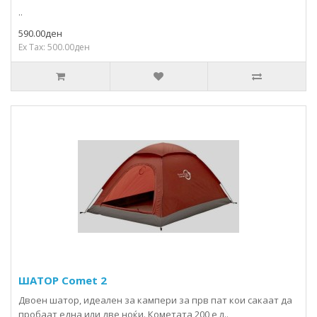
..
590.00ден
Ex Tax: 500.00ден
ШАТОР Comet 2
Двоен шатор, идеален за кампери за прв пат кои сакаат да
пробаат една или две ноќи. Кометата 200 е л..