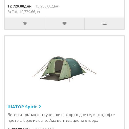
12,720.00ден
15,900.00ден
Ex Tax: 10,779.66ден
ШАТОР Spirit 2
Лесен и компактен тунелски шатор со две седишта, кој се
протега брзо и лесно. Има вентилациони отвор..