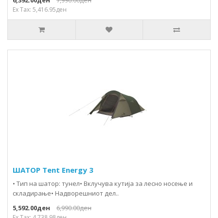
6,392.00ден
7,990.00ден
Ex Tax: 5,416.95ден
ШАТОР Tent Energy 3
• Тип на шатор: тунел• Вклучува кутија за лесно носење и
складирање• Надворешниот дел..
5,592.00ден
6,990.00ден
Ex Tax: 4,738.98ден