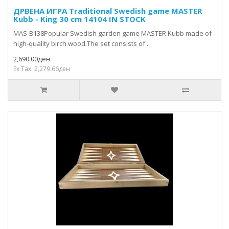
ДРВЕНА ИГРА Traditional Swedish game MASTER
Kubb - King 30 cm 14104 IN STOCK
MAS-B138Popular Swedish garden game MASTER Kubb made of
high-quality birch wood.The set consists of ..
2,690.00ден
Ex Tax: 2,279.66ден