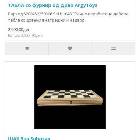
ТАБЛА со фурнир од дрво ArgyToys
Баркод:5200252250306 SKU: 1048 ΞРачно изработена дабова
табла со дрвени внатрешни и надвор..
2,990.00ден
Ex Tax: 2,533.90ден
ШАХ 5ка Subozan